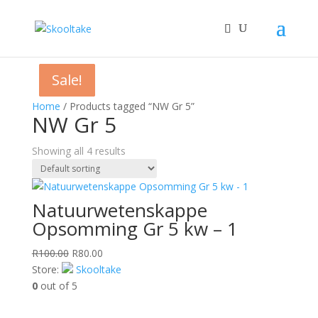
Sale!
Sale!
Sale!
Sale!
Home
/ Products tagged “NW Gr 5”
NW Gr 5
Showing all 4 results
Natuurwetenskappe
Opsomming Gr 5 kw – 1
Original
Current
R
100.00
R
80.00
price
price
Store:
Skooltake
was:
is:
0
out of 5
R100.00.
R80.00.