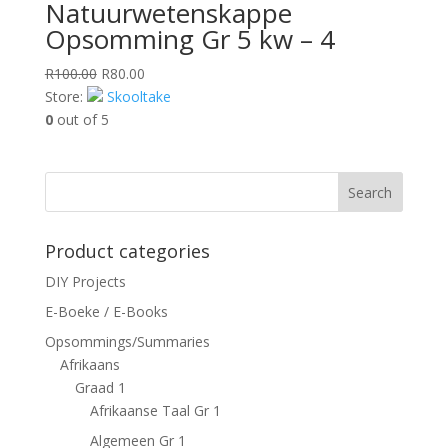
Natuurwetenskappe
Opsomming Gr 5 kw – 4
Original
Current
R
100.00
R
80.00
price
price
Store:
Skooltake
was:
is:
0
out of 5
R100.00.
R80.00.
Search
Product categories
DIY Projects
E-Boeke / E-Books
Opsommings/Summaries
Afrikaans
Graad 1
Afrikaanse Taal Gr 1
Algemeen Gr 1