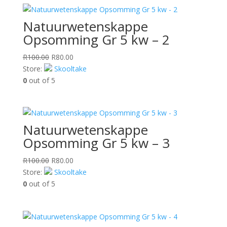
Natuurwetenskappe
Opsomming Gr 5 kw – 2
Original
Current
R
100.00
R
80.00
price
price
Store:
Skooltake
was:
is:
0
out of 5
R100.00.
R80.00.
Natuurwetenskappe
Opsomming Gr 5 kw – 3
Original
Current
R
100.00
R
80.00
price
price
Store:
Skooltake
was:
is:
0
out of 5
R100.00.
R80.00.