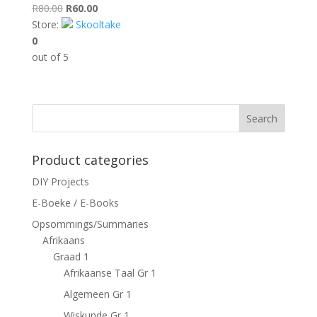
Original
Current
R
80.00
R
60.00
price
price
Store:
Skooltake
was:
is:
0
R80.00.
R60.00.
out of 5
Search
Product categories
DIY Projects
E-Boeke / E-Books
Opsommings/Summaries
Afrikaans
Graad 1
Afrikaanse Taal Gr 1
Algemeen Gr 1
Wiskunde Gr 1