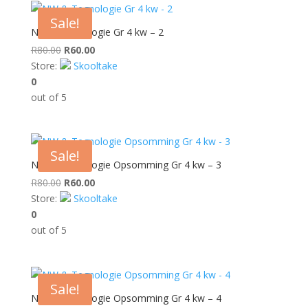
Sale!
NW & Tegnologie Gr 4 kw – 2
Original
Current
R
80.00
R
60.00
price
price
Store:
Skooltake
was:
is:
0
R80.00.
R60.00.
out of 5
Sale!
NW & Tegnologie Opsomming Gr 4 kw – 3
Original
Current
R
80.00
R
60.00
price
price
Store:
Skooltake
was:
is:
0
R80.00.
R60.00.
out of 5
Sale!
NW & Tegnologie Opsomming Gr 4 kw – 4