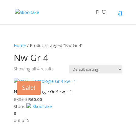
Home
/ Products tagged “Nw Gr 4”
Nw Gr 4
Showing all 4 results
Sale!
NW & Tegnologie Gr 4 kw – 1
Original
Current
R
80.00
R
60.00
price
price
Store:
Skooltake
was:
is:
0
R80.00.
R60.00.
out of 5