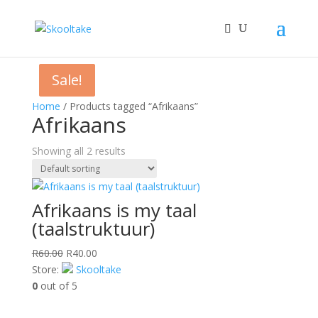
Sale!
Sale!
Home
/ Products tagged “Afrikaans”
Afrikaans
Showing all 2 results
Afrikaans is my taal
(taalstruktuur)
Original
Current
R
60.00
R
40.00
price
price
Store:
Skooltake
was:
is:
0
out of 5
R60.00.
R40.00.