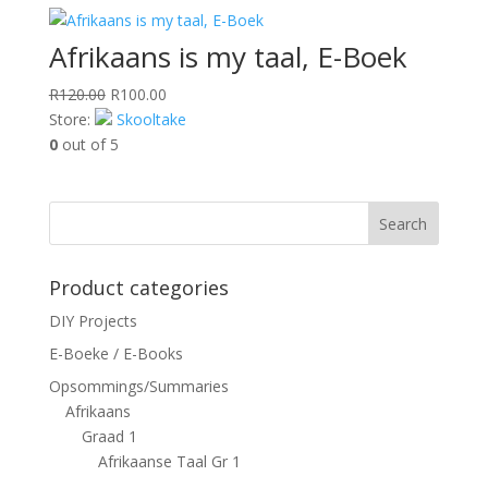
Afrikaans is my taal, E-Boek
Original
Current
R
120.00
R
100.00
price
price
Store:
Skooltake
was:
is:
0
out of 5
R120.00.
R100.00.
Search
Product categories
DIY Projects
E-Boeke / E-Books
Opsommings/Summaries
Afrikaans
Graad 1
Afrikaanse Taal Gr 1